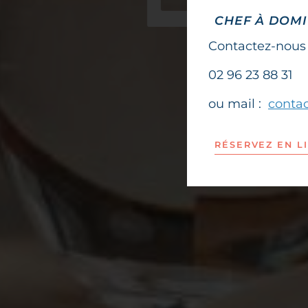
CHEF À DOMIC
Contactez-nous 
02 96 23 88 31
ou mail :
conta
RÉSERVEZ EN L