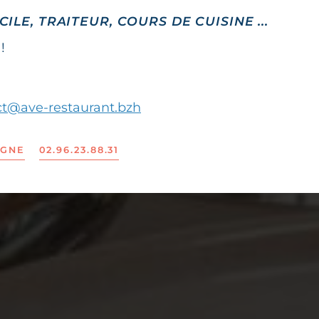
ILE, TRAITEUR, COURS DE CUISINE ...
!
ct@ave-restaurant.bzh
IGNE
02.96.23.88.31